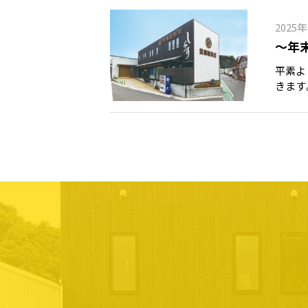
2025
～年
平素よ
きます
ご注文
ただき