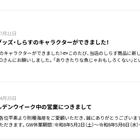
年7月21日
グッズ・しらすのキャラクターができました！
のキャラクターができました！🐟このたび、当店のしらす商品に新
NKOさんにお願いしました。「ありきたりな魚じゃおもしろくない」と
いたのが…なんと「社長としらすのコラボ」！おかげで、しらすを手
と知ってもらえそうな、親しみやすいキャラクターにな
年4月25日
ルデンウイーク中の営業につきまして
各位平素より則種海産をご愛顧いただき、誠にありがとうございま
ただきます。GW休業期間：令和8年5月2日（土）～令和8年5月6日（水
。休業期間中もご注文は24時間受け付けておりますが、お問い合わ
次対応させていただきます。ご不便をおかけいたしますが、何卒ご