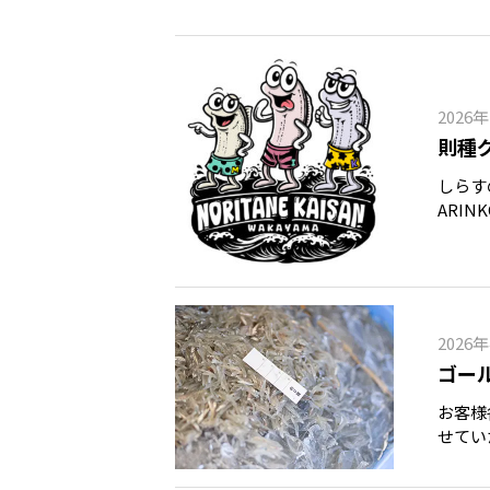
2026
則種
しらす
ARI
ひらめ
ちょっ
2026
ゴー
お客様
せてい
します
より順