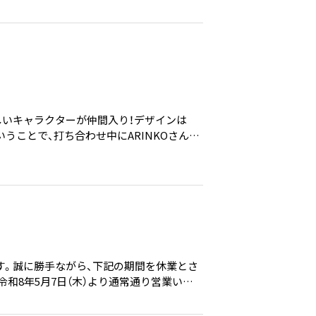
しいキャラクターが仲間入り！デザインは
いうことで、打ち合わせ中にARINKOさんが
に取ってくださるお客様に、私たちのことも
す。誠に勝手ながら、下記の期間を休業とさ
）令和8年5月7日（木）より通常通り営業いた
せへのご返信および商品の発送は、休業明け