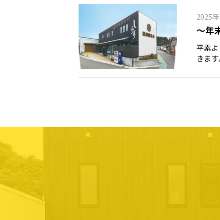
2025
～年
平素よ
きます
ご注文
ただき