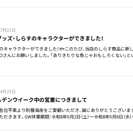
年7月21日
グッズ・しらすのキャラクターができました！
のキャラクターができました！🐟このたび、当店のしらす商品に新
NKOさんにお願いしました。「ありきたりな魚じゃおもしろくない」と
いたのが…なんと「社長としらすのコラボ」！おかげで、しらすを手
と知ってもらえそうな、親しみやすいキャラクターにな
年4月25日
ルデンウイーク中の営業につきまして
各位平素より則種海産をご愛顧いただき、誠にありがとうございま
ただきます。GW休業期間：令和8年5月2日（土）～令和8年5月6日（水
。休業期間中もご注文は24時間受け付けておりますが、お問い合わ
次対応させていただきます。ご不便をおかけいたしますが、何卒ご