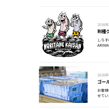
2026
則種
しらす
ARI
ひらめ
ちょっ
2026
ゴー
お客様
せてい
します
より順