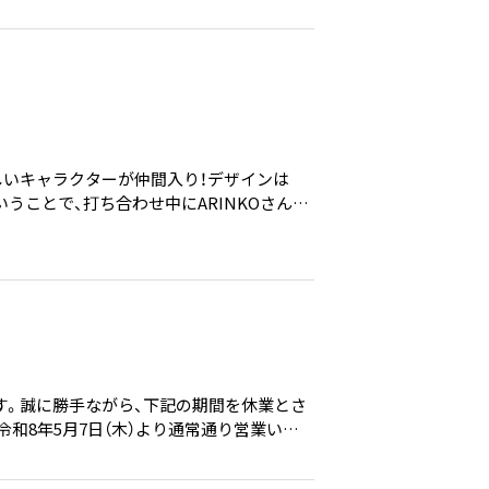
しいキャラクターが仲間入り！デザインは
いうことで、打ち合わせ中にARINKOさんが
に取ってくださるお客様に、私たちのことも
す。誠に勝手ながら、下記の期間を休業とさ
）令和8年5月7日（木）より通常通り営業いた
せへのご返信および商品の発送は、休業明け